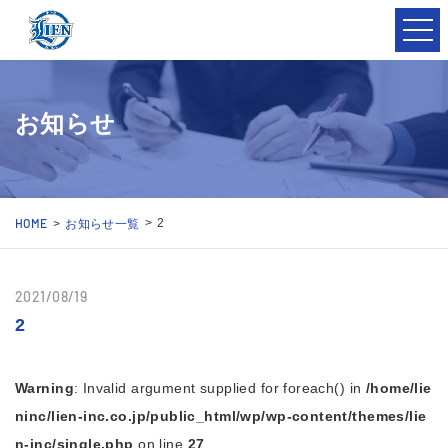
t
o
g
g
l
e
n
お知らせ
a
v
i
g
a
t
i
HOME
お知らせ一覧
2
o
n
2021/08/19
2
Warning
: Invalid argument supplied for foreach() in
/home/lie
ninc/lien-inc.co.jp/public_html/wp/wp-content/themes/lie
n-inc/single.php
on line
27