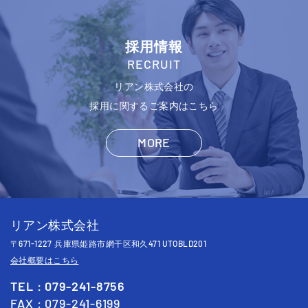
採用情報
RECRUIT
リアン株式会社の
採用に関するご案内はこちら
MORE
リアン株式会社
671-1227
471 UTOBLD201
〒
兵庫県姫路市網干区和久
会社概要はこちら
TEL : 079-241-8756
FAX : 079-241-6199